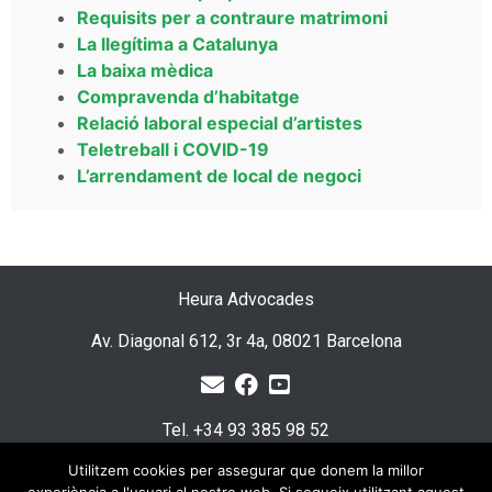
Requisits per a contraure matrimoni
La llegítima a Catalunya
La baixa mèdica
Compravenda d’habitatge
Relació laboral especial d’artistes
Teletreball i COVID-19
L’arrendament de local de negoci
Heura Advocades
Av. Diagonal 612, 3r 4a, 08021 Barcelona
Tel. +34 93 385 98 52
Utilitzem cookies per assegurar que donem la millor
E-mail: info@heuraadvocades.com