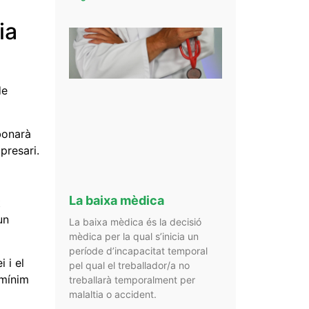
ia
de
bonarà
presari.
La baixa mèdica
t
un
La baixa mèdica és la decisió
mèdica per la qual s’inicia un
període d’incapacitat temporal
 i el
pel qual el treballador/a no
 mínim
treballarà temporalment per
malaltia o accident.