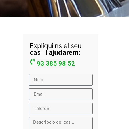
Expliqui'ns el seu
cas i
l'ajudarem
:
93 385 98 52