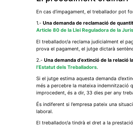
En cas d’impagament, el treballador pot fo
1.-
Una demanda de reclamació de quantit
Article 80 de la Llei Reguladora de la Juri
El treballador/a reclama judicialment el pa
prova el pagament, el jutge dictarà sentè
2.-
Una demanda d’extinció de la relació l
l’Estatut dels Treballadors
.
Si el jutge estima aquesta demanda d’extinc
més a percebre la mateixa indemnització q
improcedent, és a dir, 33 dies per any treba
És indiferent si l’empresa pateix una situac
laboral.
El treballador/a tindrà el dret a la prestac