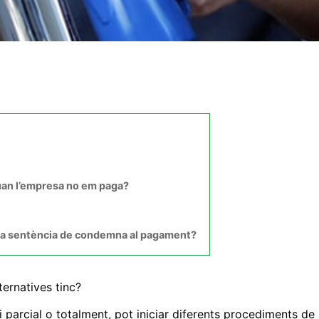
uan l’empresa no em paga?
a la sentència de condemna al pagament?
ternatives tinc?
ui parcial o totalment, pot iniciar diferents procediments de