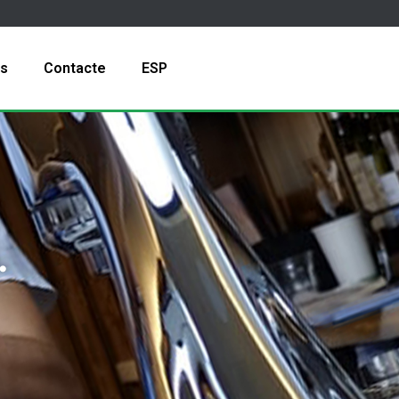
is
Contacte
ESP
.