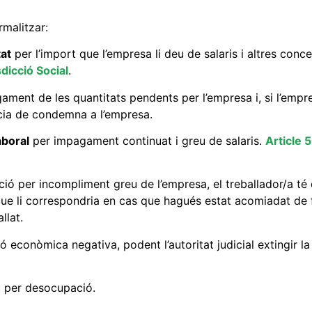
rmalitzar:
at
per l’import que l’empresa li deu de salaris i altres conc
sdicció Social
.
gament de les quantitats pendents per l’empresa i, si l’empr
ncia de condemna a l’empresa.
aboral
per impagament continuat i greu de salaris.
Article 
ió per incompliment greu de l’empresa, el treballador/a té 
ue li correspondria en cas que hagués estat acomiadat de
llat.
ió econòmica negativa, podent l’autoritat judicial extingir la
ió per desocupació.