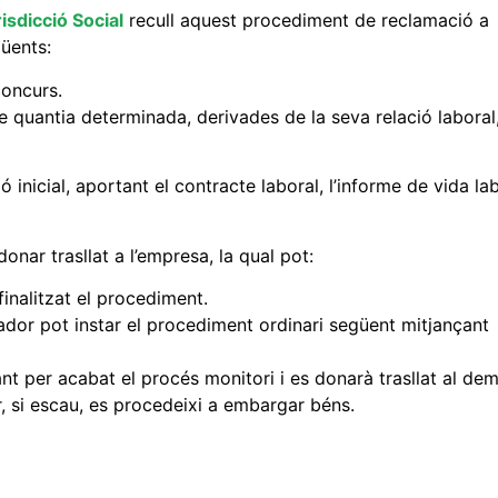
risdicció Social
recull aquest procediment de reclamació a
güents:
concurs.
e quantia determinada, derivades de la seva relació laboral
ó inicial, aportant el contracte laboral, l’informe de vida la
donar trasllat a l’empresa, la qual pot:
 finalitzat el procediment.
lador pot instar el procediment ordinari següent mitjançant
ant per acabat el procés monitori i es donarà trasllat al d
r, si escau, es procedeixi a embargar béns.