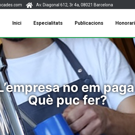
ocades.com
Av. Diagonal 612, 3r 4a, 08021 Barcelona
Inici
Especialitats
Publicacions
Honorar
L’empresa no em paga
Què puc fer?