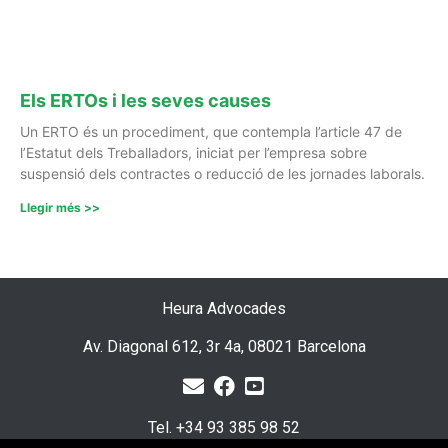
Els ERTOs i les seves causes
Un ERTO és un procediment, que contempla l’article 47 de
l’Estatut dels Treballadors, iniciat per l’empresa sobre
suspensió dels contractes o reducció de les jornades laborals.
Llegir més >>
Heura Advocades
Av. Diagonal 612, 3r 4a, 08021 Barcelona
Tel. +34 93 385 98 52