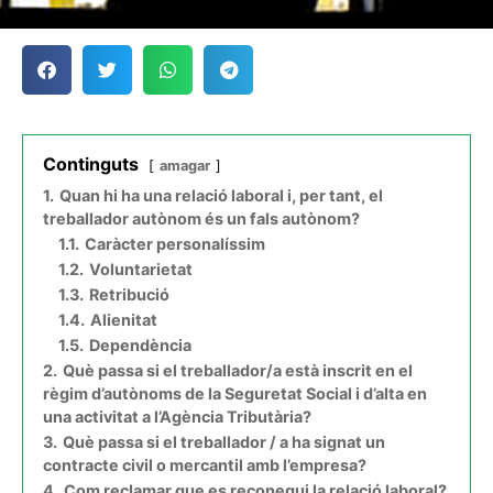
Continguts
amagar
1.
Quan hi ha una relació laboral i, per tant, el
treballador autònom és un fals autònom?
1.1.
Caràcter personalíssim
1.2.
Voluntarietat
1.3.
Retribució
1.4.
Alienitat
1.5.
Dependència
2.
Què passa si el treballador/a està inscrit en el
règim d’autònoms de la Seguretat Social i d’alta en
una activitat a l’Agència Tributària?
3.
Què passa si el treballador / a ha signat un
contracte civil o mercantil amb l’empresa?
4.
Com reclamar que es reconegui la relació laboral?