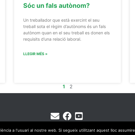
Sóc un fals autònom?
Un treballador que està exercint el seu
treball sota el règim d’autònoms és un fals
autònom quan en el seu treball es donen els
requisits d’una relació laboral.
LLEGIR MÉS »
1
2
ència a l'usuari al nostre web. Si segueix utilitzant aquest lloc assumi