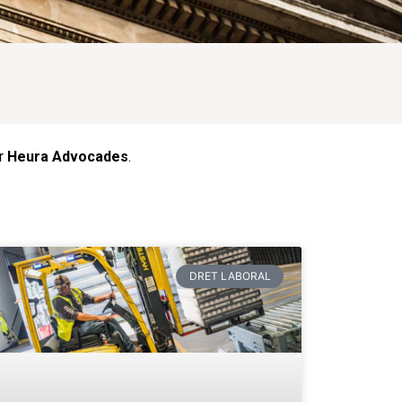
er
Heura Advocades
.
DRET LABORAL