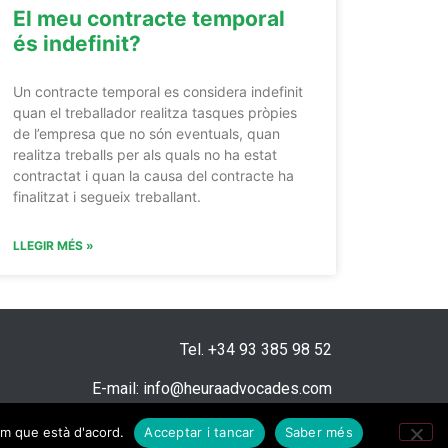
El meu contracte temporal
és indefinit?
Un contracte temporal es considera indefinit
quan el treballador realitza tasques pròpies
de l’empresa que no són eventuals, quan
realitza treballs per als quals no ha estat
contractat i quan la causa del contracte ha
finalitzat i segueix treballant.
LLEGIR MÉS »
Tel. +34 93 385 98 52
E-mail: info@heuraadvocades.com
Política de privacitat
Avis Legal
Cookies
rem que està d'acord.
Acceptar i tancar
Saber més