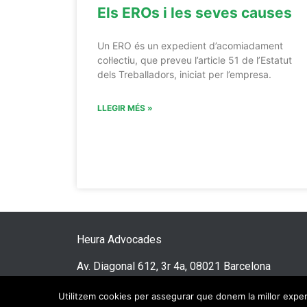
Els EROs i les seves causes
Un ERO és un expedient d’acomiadament
col·lectiu, que preveu l’article 51 de l’Estatut
dels Treballadors, iniciat per l’empresa.
LLEGIR MÉS »
Heura Advocades
Av. Diagonal 612, 3r 4a, 08021 Barcelona
© 2026 Heura Advocades
Utilitzem cookies per assegurar que donem la millor experi