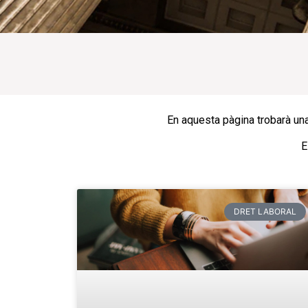
En aquesta pàgina trobarà una
E
DRET LABORAL